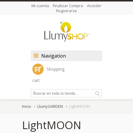
Mi cuenta
Finalizar Compra
Acceder
Registrarse
Navigation
Shopping
cart
Inicio
LlumyGARDEN
LightMOON
LightMOON